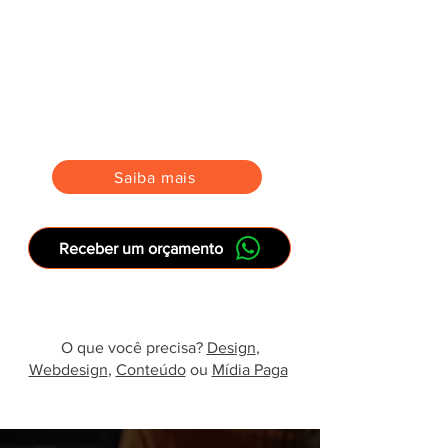
r
esultados!
Soluções inteligentes que
automatizam tarefas, melhoram o
atendimento, com linguagem
natural humana, e impulsionam sua
competitividade.
Saiba mais
Receber um orçamento
O que você precisa?
Design
,
Webdesign
,
Conteúdo
ou
Mídia Paga