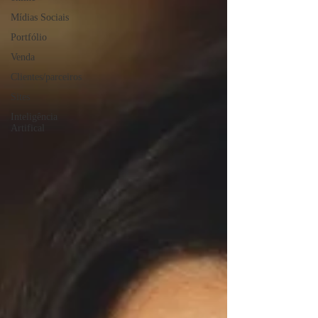
Mídias Sociais
Portfólio
Venda
Clientes/parceiros
Sites
Inteligência
Artifical