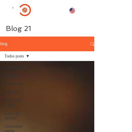
Blog 21
blog
Todos posts
Todos posts
Branding
Marketing
Negócios
marketing
digital
Casos de
sucesso
campanhas
online