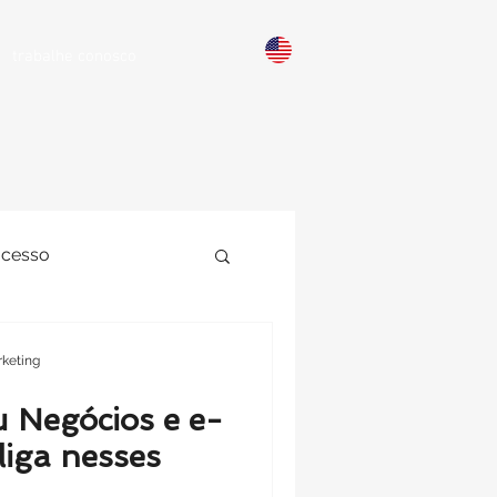
trabalhe conosco
ucesso
Sites
keting
egócios e e-
iga nesses