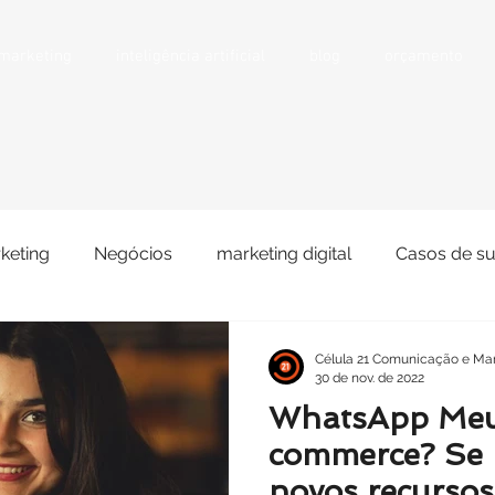
 marketing
inteligência artificial
blog
orçamento
keting
Negócios
marketing digital
Casos de s
 Sociais
Portfólio
Venda
Clientes/parceiros
Célula 21 Comunicação e Mar
30 de nov. de 2022
WhatsApp Meu N
commerce? Se l
novos recursos