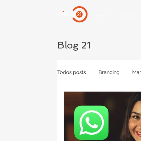
home
soluções
Blog 21
Todos posts
Branding
Mar
campanhas online
Mídias
Inteligência Artifical