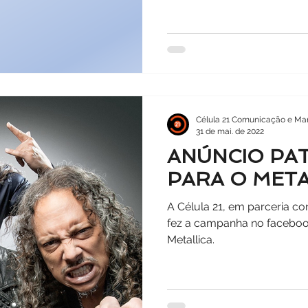
Célula 21 Comunicação e Mar
31 de mai. de 2022
ANÚNCIO PA
PARA O META
A Célula 21, em parceria c
fez a campanha no faceboo
Metallica.