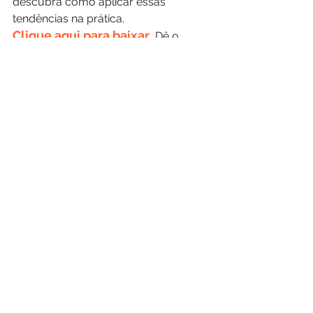
descubra como aplicar essas 
tendências na prática.
Clique aqui para baixar
 .
Dê o 
primeiro passo rumo à 
transformação digital e prepare sua 
empresa para liderar nos próximos 
anos.