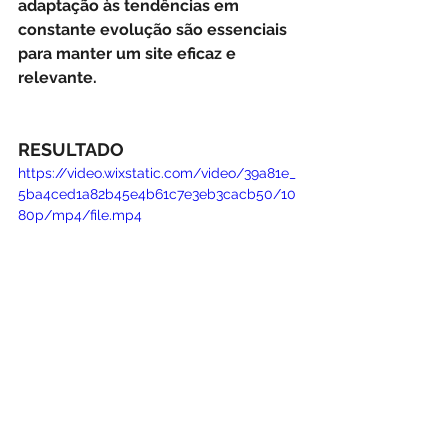
adaptação às tendências em 
constante evolução são essenciais 
para manter um site eficaz e 
relevante. 
RESULTADO
https://video.wixstatic.com/video/39a81e_
5ba4ced1a82b45e4b61c7e3eb3cacb50/10
80p/mp4/file.mp4
Se você precisa criar um site leve, 
com boa usabilidade e técnicas de 
otimização para as pesquisa no 
Google ou uma identidade visual que 