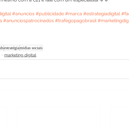
igital
#anuncios
#publicidade
#marca
#estrategiadigital
#fa
a
#anunciospatrocinados
#trafegopagobrasil
#marketingdigi
ds
estratégia
midias sociais
marketing digital