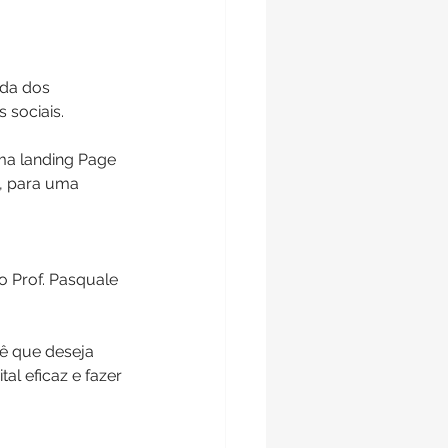
da dos 
 sociais.
ma landing Page 
e, para uma 
o Prof. Pasquale
cê que deseja 
al eficaz e fazer 