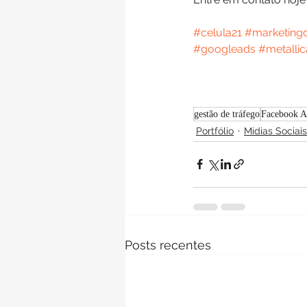
#celula21
#marketingd
#googleads
#metallic
gestão de tráfego
Facebook A
Portfólio
Mídias Sociais
Posts recentes