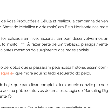
 de Rosa Produções a Célula 21 realizou a campanha de ven
 Show do Metallica (12 de maio) em Belo Horizonte nas redes
foi realizada em nível nacional, também desenvolvermos u
, foi muito F**** 😝 fazer parte de um trabalho, principalment
a antes mesmos do surgimento das redes sociais.
o de ídolos que já passaram pela nossa história, assim com 
squale
), que mora aqui no lado esquerdo do peito.
de hoje, que para ficar completo, tem aquele convite pra vo
 ao seu público através de uma estratégia de Marketing Digit
ente 😉
 mesmo com a C21 e fale com um especialista 🤜🤛