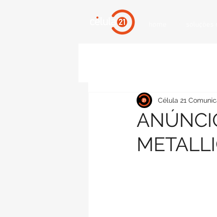
home
soluções
Célula 21 Comunic
ANÚNCI
METALL