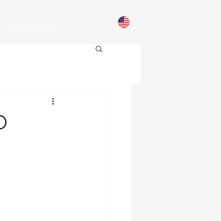
trabalhe conosco
O