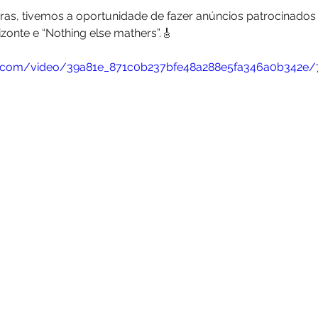
ras, tivemos a oportunidade de fazer anúncios patrocinados
zonte e “Nothing else mathers”.🎸
tic.com/video/39a81e_871c0b237bfe48a288e5fa346a0b342e/