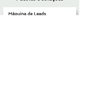
Máquina de Leads
Essencial e direto
✅ Site - Landing Page
✅ Google ADs (1 campanha)
❌ Social ADs
✅ Otimização do Google Meu Negócio
❌ Agente de IA para WhatsApp
✅ Acompanhamento e Relatório mensal
Quero