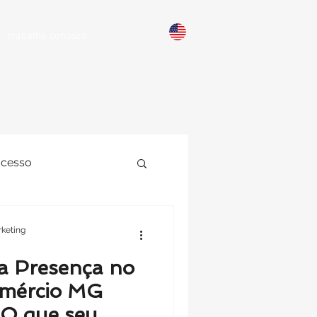
trabalhe conosco
ucesso
Sites
keting
a Presença no
omércio MG
“O que seu