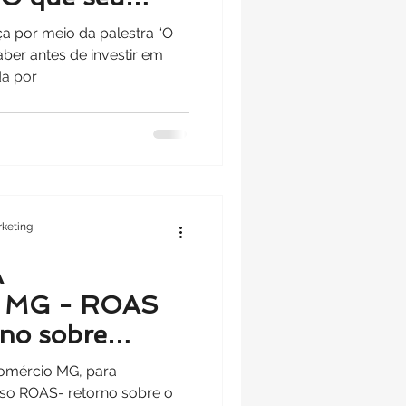
sa saber antes
a por meio da palestra “O
 Marketing
aber antes de investir em
da por
keting
A
 MG - ROAS
rno sobre
comércio MG, para
sso ROAS- retorno sobre o