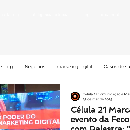
 marketing
inteligência artificial
blog
orçamento
keting
Negócios
marketing digital
Casos de s
 Sociais
Portfólio
Venda
Clientes/parceiros
Célula 21 Comunicação e Mar
25 de mar. de 2025
Célula 21 Marc
evento da Fec
com Palestra: 