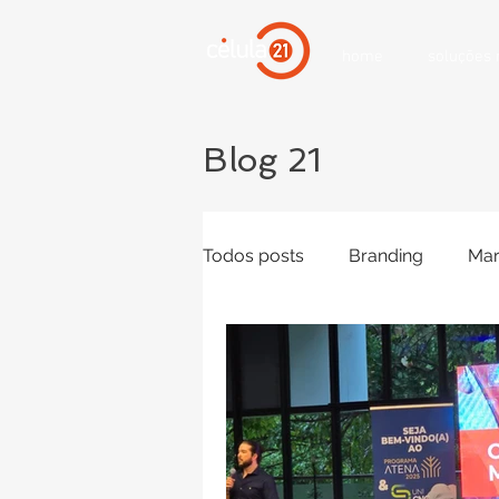
home
soluções
Blog 21
Todos posts
Branding
Mar
campanhas online
Mídias
Inteligência Artifical