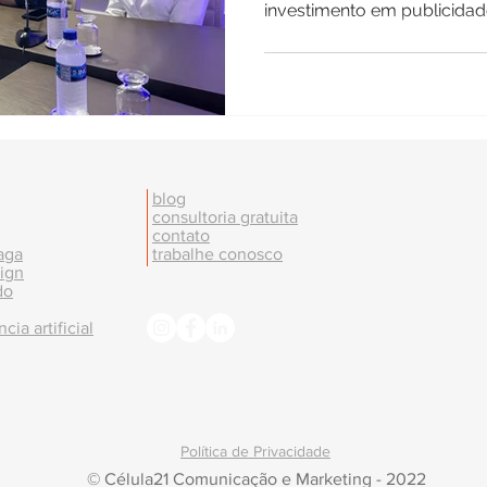
investimento em publicidad
blog
consultoria gratuita
contato
aga
trabalhe conosco
ign
do
ncia artificial
Política de Privacidade
© Célula21 Comunicação e Marketing - 2022