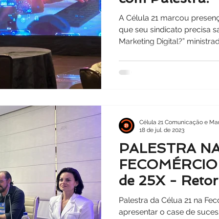
sindicato preci
A Célula 21 marcou presenç
de investir em
que seu sindicato precisa s
Marketing Digital?” ministra
Digital?”
Célula 21 Comunicação e Mar
18 de jul. de 2023
PALESTRA N
FECOMÉRCIO
de 25X - Reto
investimento
Palestra da Célua 21 na Fe
apresentar o case de suce