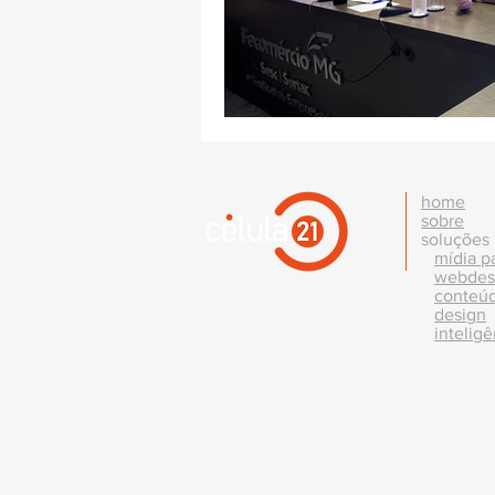
home
sobre
soluções
mídia p
webdes
conteú
design
inteligê