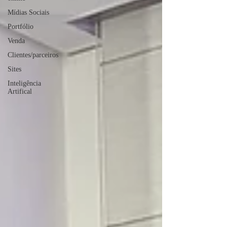
Mídias Sociais
Portfólio
Venda
Clientes/parceiros
Sites
Inteligência
Artifical