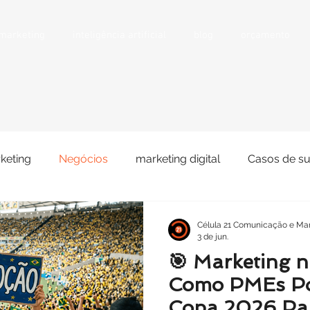
 marketing
inteligência artificial
blog
orçamento
keting
Negócios
marketing digital
Casos de s
 Sociais
Portfólio
Venda
Clientes/parceiros
Célula 21 Comunicação e Mar
3 de jun.
🎯 Marketing 
Como PMEs Po
Copa 2026 Par