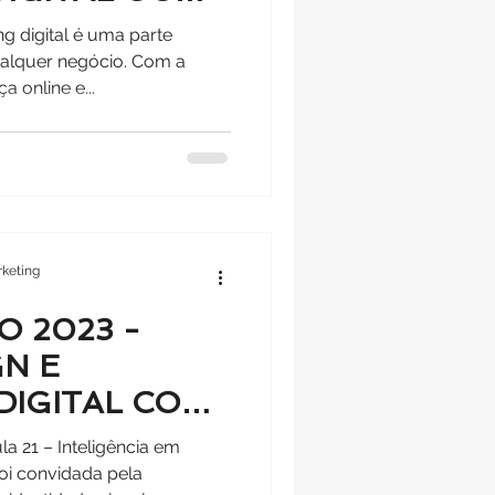
 EQUIPE
ng digital é uma parte
ualquer negócio. Com a
 online e...
keting
O 2023 -
N E
DIGITAL COM
LULA 21
a 21 – Inteligência em
oi convidada pela