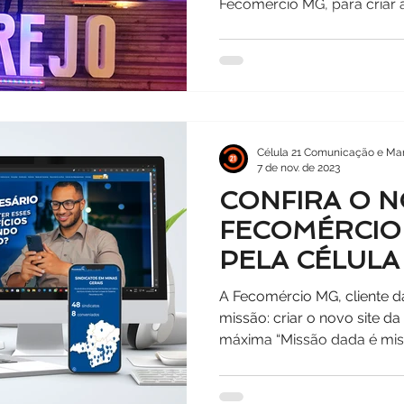
Fecomércio MG, para criar a 
Célula 21 Comunicação e Mar
7 de nov. de 2023
CONFIRA O N
FECOMÉRCIO
PELA CÉLULA 
A Fecomércio MG, cliente d
missão: criar o novo site d
máxima “Missão dada é miss