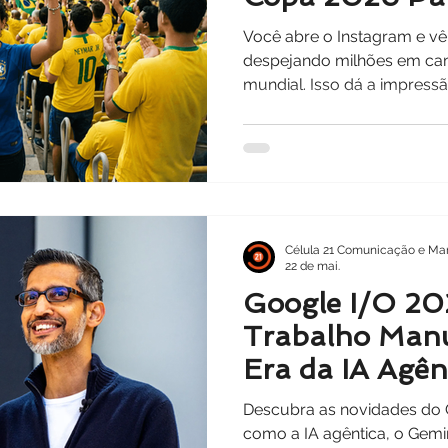
(Sem Precisar 
Você abre o Instagram e v
despejando milhões em cam
mundial. Isso dá a impress
Copa 2026 para PMEs é uma
Errado.
Célula 21 Comunicação e Mar
22 de mai.
Google I/O 20
Trabalho Manu
Era da IA Agên
Negócio
Descubra as novidades do 
como a IA agêntica, o Gemi