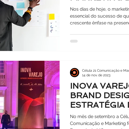
MONTAR UMA
Nos dias de hoje, o marketi
INTERNA?
essencial do sucesso de q
crescente ênfase na presença
Célula 21 Comunicação e Mar
14 de nov. de 2023
INOVA VAREJ
BRAND DESIG
ESTRATÉGIA 
TOQUE DA CÉ
No mês de setembro a Célul
Comunicação e Marketing f