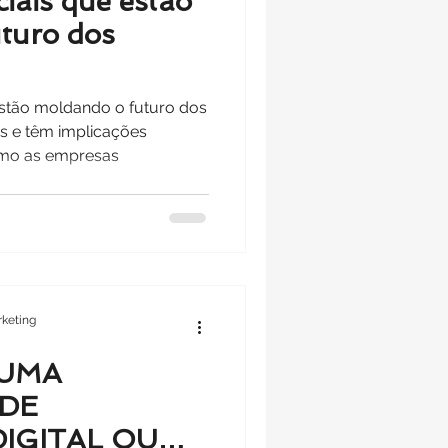
iais que estão
turo dos
estão moldando o futuro dos
s e têm implicações
omo as empresas
keting
 UMA
 DE
IGITAL OU