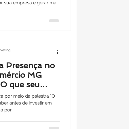
ar sua empresa e gerar mais
keting
a Presença no
omércio MG
“O que seu
sa saber antes
a por meio da palestra “O
 Marketing
aber antes de investir em
da por