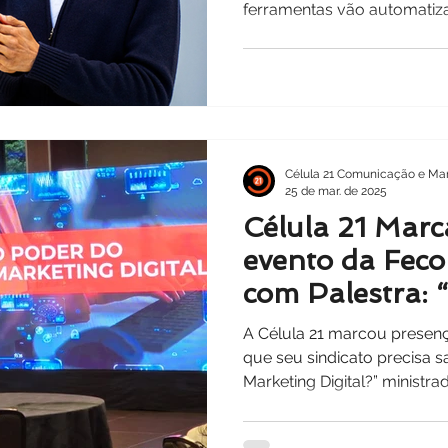
ferramentas vão automatiz
lucro.
Célula 21 Comunicação e Mar
25 de mar. de 2025
Célula 21 Marc
evento da Fec
com Palestra: 
sindicato preci
A Célula 21 marcou presenç
de investir em
que seu sindicato precisa s
Marketing Digital?” ministra
Digital?”