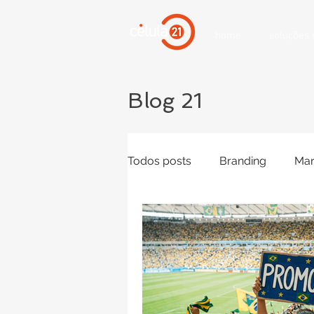
home
soluções
Blog 21
Todos posts
Branding
Mar
campanhas online
Mídias
Inteligência Artifical