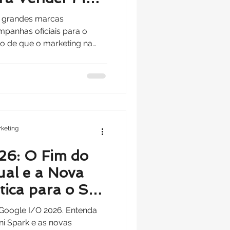
de Milhões)
ê grandes marcas
panhas oficiais para o
ão de que o marketing na
 batalha perdida, certo?
keting
26: O Fim do
al e a Nova
tica para o Seu
Google I/O 2026. Entenda
ni Spark e as novas